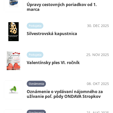
Úpravy cestovných poriadkov od 1.
marca
30. DEC 2025
Podujatia
Silvestrovská kapustnica
25. NOV 2025
Podujatia
Valentínsky ples VI. ročník
08. OKT 2025
Oznámenia
Oznámenie o vydávaní nájomného za
užívanie poľ. pôdy ONDAVA Stropkov
21. AUG 2025
Oznámenia