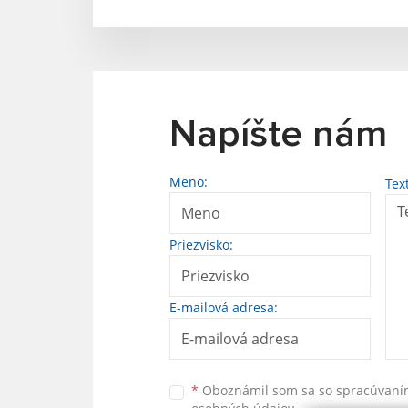
Napíšte nám
Meno:
Tex
Priezvisko:
E-mailová adresa:
*
Oboznámil som sa so
spracúvan