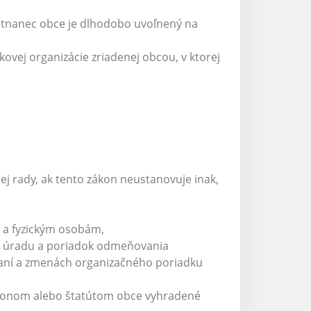
estnanec obce je dlhodobo uvoľnený na
ovej organizácie zriadenej obcou, v ktorej
ej rady, ak tento zákon neustanovuje inak,
 a fyzickým osobám,
o úradu a poriadok odmeňovania
daní a zmenách organizačného poriadku
zákonom alebo štatútom obce vyhradené