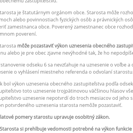
obecnému zastupiteľstvu.
Starosta je štatutárnym orgánom obce. Starosta môže roz
moch alebo povinnostiach fyzických osôb a právnických osô
eriť zamestnanca obce. Poverený zamestnanec obce rozho
omnom poverení.
Starosta
môže pozastaviť výkon uznesenia obecného zastupi
nu alebo je pre obec zjavne nevýhodné tak, že ho nepodpíše 
Ustanovenie odseku 6 sa nevzťahuje na uznesenie o voľbe a 
senie o vyhlásení miestneho referenda o odvolaní starostu
Ak bol výkon uznesenia obecného zastupiteľstva podľa ods
upiteľstvo toto uznesenie trojpätinovou väčšinou hlasov vš
upiteľstvo uznesenie nepotvrdí do troch mesiacov od jeho s
n potvrdeného uznesenia starosta nemôže pozastaviť.
latové pomery starostu upravuje osobitný zákon.
Starosta si prehlbuje vedomosti potrebné na výkon funkcie 