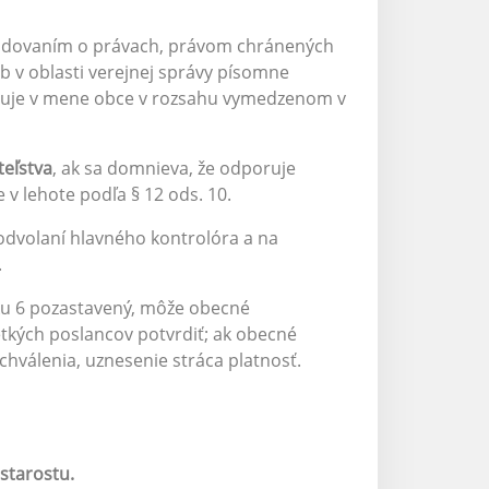
hodovaním o právach, právom chránených
b v oblasti verejnej správy písomne
duje v mene obce v rozsahu vymedzenom v
teľstva
, ak sa domnieva, že odporuje
v lehote podľa § 12 ods. 10.
odvolaní hlavného kontrolóra a na
.
eku 6 pozastavený, môže obecné
etkých poslancov potvrdiť; ak obecné
chválenia, uznesenie stráca platnosť.
starostu.