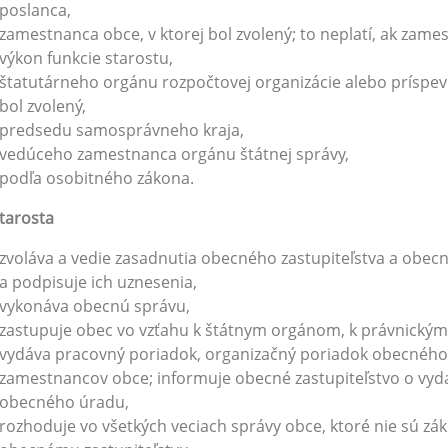
poslanca,
zamestnanca obce, v ktorej bol zvolený; to neplatí, ak zam
výkon funkcie starostu,
štatutárneho orgánu rozpočtovej organizácie alebo príspevk
bol zvolený,
predsedu samosprávneho kraja,
vedúceho zamestnanca orgánu štátnej správy,
podľa osobitného zákona.
tarosta
zvoláva a vedie zasadnutia obecného zastupiteľstva a obecn
a podpisuje ich uznesenia,
vykonáva obecnú správu,
zastupuje obec vo vzťahu k štátnym orgánom, k právnickým
vydáva pracovný poriadok, organizačný poriadok obecnéh
zamestnancov obce; informuje obecné zastupiteľstvo o vy
obecného úradu,
rozhoduje vo všetkých veciach správy obce, ktoré nie sú 