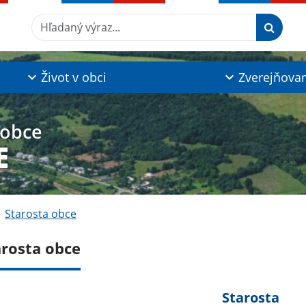
Hľadaný výraz...
Život v obci
Zverejňova
 obce
E
Starosta obce
arosta obce
Starosta