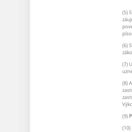
(5) 
záuj
pov
pís
(6) 
záko
(7) 
uzne
(8) 
zast
zast
Výko
(9)
P
(10)