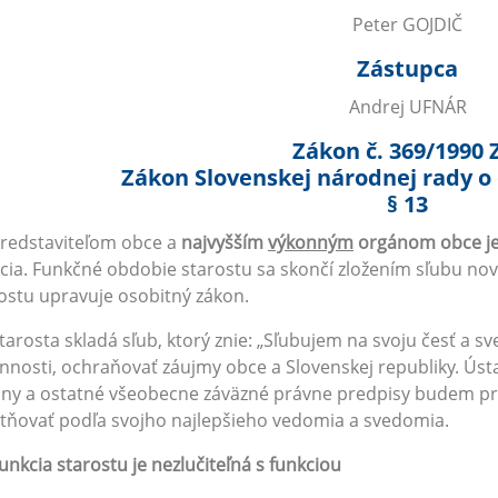
Peter GOJDIČ
Zástupca
Andrej UFNÁR
Zákon č. 369/1990 
Zákon Slovenskej národnej rady o
§ 13
Predstaviteľom obce a
najvyšším
výkonným
orgánom obce je
cia. Funkčné obdobie starostu sa skončí zložením sľubu no
ostu upravuje osobitný zákon.
Starosta skladá sľub, ktorý znie: „Sľubujem na svoju česť a 
nnosti, ochraňovať záujmy obce a Slovenskej republiky. Ústa
ny a ostatné všeobecne záväzné právne predpisy budem pri 
tňovať podľa svojho najlepšieho vedomia a svedomia.
unkcia starostu je nezlučiteľná s funkciou