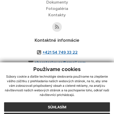
Dokumenty
Fotogaléria
Kontakty
Kontaktné informácie
+421 54 749 33 22
obecstaskovce@gmail.com
Používame cookies
Súbory cookie a ďalšie technológie sledovania používame na zlepšenie
vášho zážitku z prehliadania našich webových stránok, na to, aby sme
využite možnosť získavania aktuálnych informácií s využitím RSS
,
vám zobrazovali prispôsobený obsah a cielené reklamy, na analýzu
CMS systém (redakčný) systém ECHELON 2,
Mapa stránok
,
web portál
,
návštevnosti našich webových stránok a na pochopenie toho, odkiaľ naši
návštevníci prichádzajú.
webhosting
,
webex.digital, s.r.o.
,
domény
,
registrácia domény
,
spoločnosť webex.digital, s.r.o.
,
technický prevádzkovateľ
SÚHLASÍM
Posledná aktualizácia:
30.07.2026