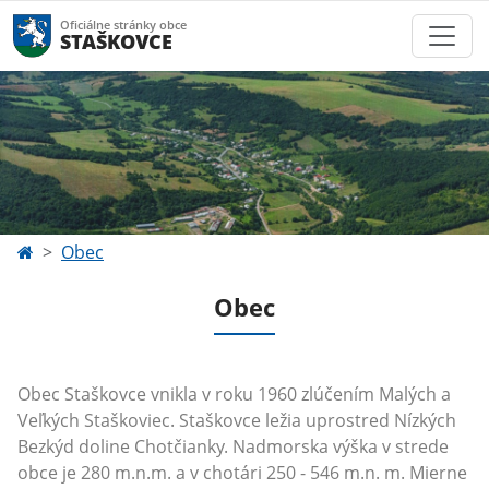
Oficiálne stránky obce
STAŠKOVCE
Obec
Obec
Obec Staškovce vnikla v roku 1960 zlúčením Malých a
Veľkých Staškoviec. Staškovce ležia uprostred Nízkých
Bezkýd doline Chotčianky. Nadmorska výška v strede
obce je 280 m.n.m. a v chotári 250 - 546 m.n. m. Mierne