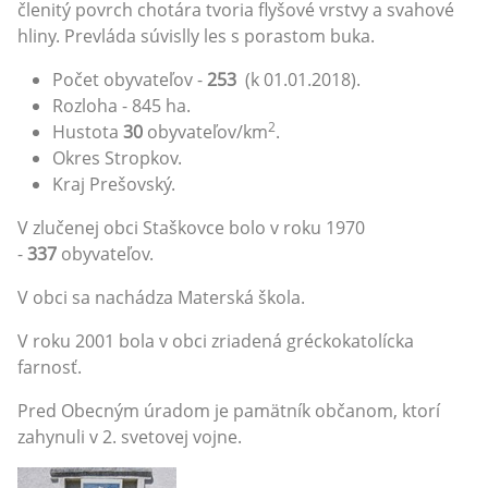
členitý povrch chotára tvoria flyšové vrstvy a svahové
hliny. Prevláda súvislly les s porastom buka.
Počet obyvateľov -
253
(k 01.01.2018).
Rozloha - 845 ha.
2
Hustota
30
obyvateľov/km
.
Okres Stropkov.
Kraj Prešovský.
V zlučenej obci Staškovce bolo v roku 1970
-
337
obyvateľov.
V obci sa nachádza Materská škola.
V roku 2001 bola v obci zriadená gréckokatolícka
farnosť.
Pred Obecným úradom je pamätník občanom, ktorí
zahynuli v 2. svetovej vojne.