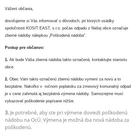
Vážení občania,
dovoľujeme si Vás informovať o dôvodoch, pri ktorých osádky
spoločnosti KOSIT EAST, s.r.o. počas odpadu z Našej obce označuje
zberné nádoby nálepkou „Poškodená nádoba".
Postup pre občanov:
1.
Ak bude Váša zberná nádoba takto označená, kontaktujte starostu
obce.
2.
Obec Vám takto označenú zbernú nádobu vymení za novú a to
bezplatne. Nakoľko v ročnom poplatoku za zmesový komunalný odpad
je v cene zahrnutá aj bezplatná výmena nádoby. Samozrejme musí
vykazovať poškodenie popísane nižšie.
3.
Je potrebné, aby ste pri výmene doviezli poškodenú
nádobu na OcÚ. Výmena je možná iba nová nádoba za
poškodenú.