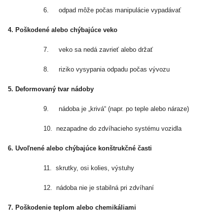
6.
odpad môže počas manipulácie vypadávať
4. Poškodené alebo chýbajúce veko
7.
veko sa nedá zavrieť alebo držať
8.
riziko vysypania odpadu počas vývozu
5. Deformovaný tvar nádoby
9.
nádoba je „krivá“ (napr. po teple alebo náraze)
10.
nezapadne do zdvíhacieho systému vozidla
6. Uvoľnené alebo chýbajúce konštrukčné časti
11.
skrutky, osi kolies, výstuhy
12.
nádoba nie je stabilná pri zdvíhaní
7. Poškodenie teplom alebo chemikáliami