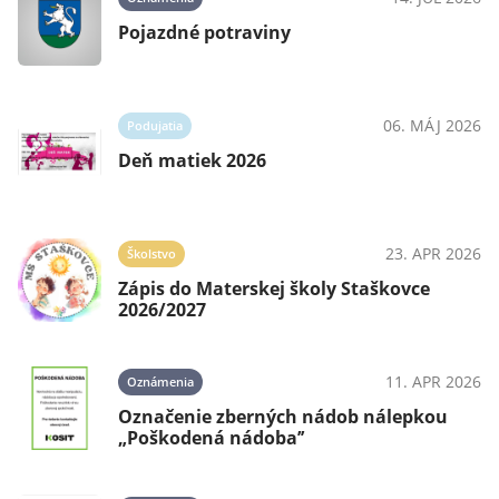
Pojazdné potraviny
025
06. MÁJ 2026
Podujatia
Deň matiek 2026
025
23. APR 2026
Školstvo
Zápis do Materskej školy Staškovce
2026/2027
11. APR 2026
Oznámenia
025
Označenie zberných nádob nálepkou
„Poškodená nádoba’’