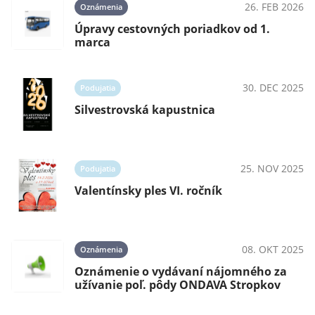
26. FEB 2026
Oznámenia
025
Úpravy cestovných poriadkov od 1.
e
marca
30. DEC 2025
Podujatia
025
Silvestrovská kapustnica
25. NOV 2025
Podujatia
025
Valentínsky ples VI. ročník
08. OKT 2025
Oznámenia
025
Oznámenie o vydávaní nájomného za
užívanie poľ. pôdy ONDAVA Stropkov