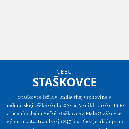
OBEC
STAŠKOVCE
Staškovce ležia v Ondavskej vrchovine v
nadmorskej výške okolo 280 m. Vznikli v roku 1960
zlúčením dedín Veľké Staškovce a Malé Staškovce.
Výmera katastra obce je 845 ha. Obec je obklopená