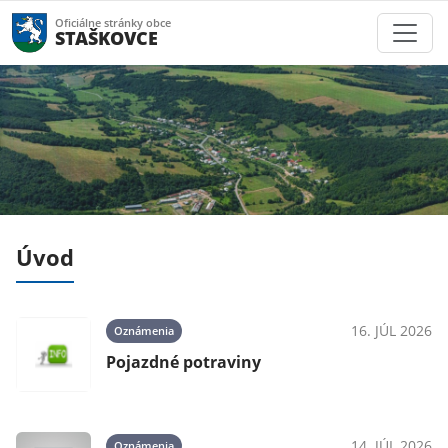
Oficiálne stránky obce
STAŠKOVCE
Úvod
025
16. JÚL 2026
Oznámenia
Pojazdné potraviny
025
14. JÚL 2026
Oznámenia