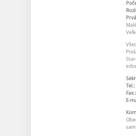
Poče
Roz
Prv
Malé
Veľk
Vše
Pod
Star
Info
Sekr
Tel.:
Fax.:
E-ma
Kom
Obec
samo