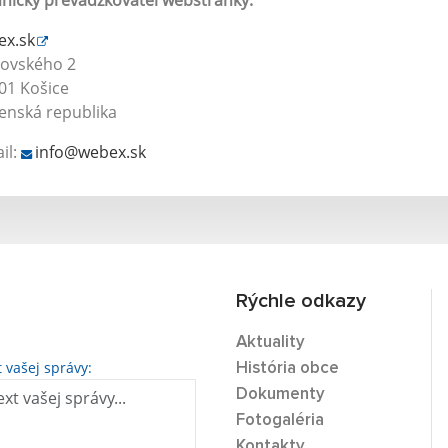
nický prevádzkovateľ webstránky:
ex.sk
rovského 2
01 Košice
enská republika
il:
info@webex.sk
Rýchle odkazy
Aktuality
t vašej správy:
História obce
Dokumenty
Fotogaléria
Kontakty