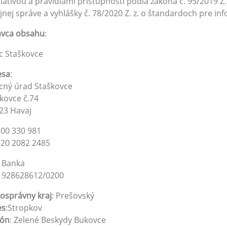
slatívou a pravidlami prístupnosti podľa zákona č. 95/2019 Z
jnej správe a vyhlášky č. 78/2020 Z. z. o štandardoch pre in
ávca obsahu
:
c Staškovce
esa
:
cný úrad Staškovce
kovce č.74
23 Havaj
: 00 330 981
: 20 2082 2485
 Banka
. 928628612/0200
osprávny kraj
: Prešovský
es
:Stropkov
ión
: Zelené Beskydy Bukovce