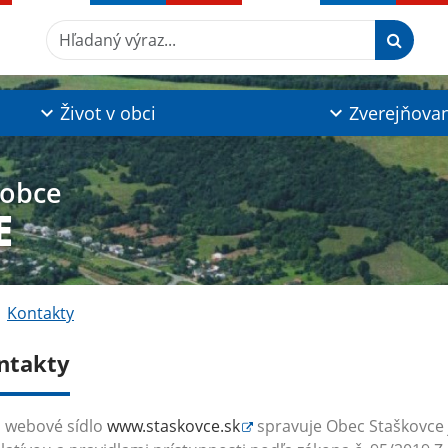
Hľadaný výraz...
Život v obci
Zverejňova
 obce
E
Kontakty
ntakty
 webové sídlo
www.staskovce.sk
spravuje Obec Staškovce