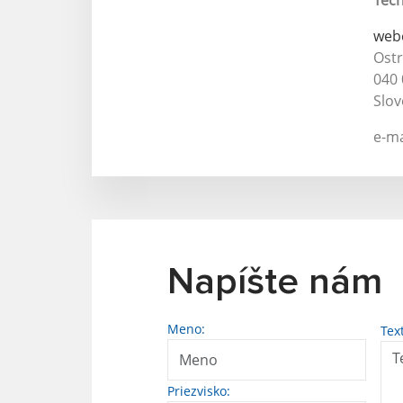
Tech
web
Ost
040 
Slov
e-ma
Napíšte nám
Meno:
Tex
Priezvisko: