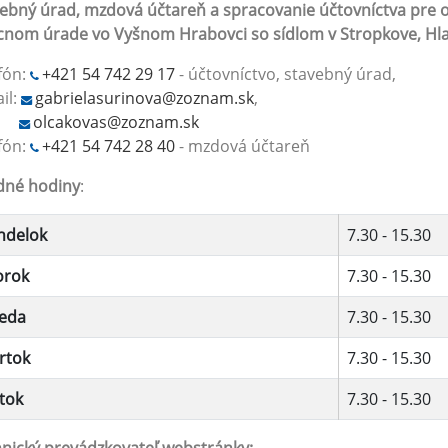
ebný úrad, mzdová účtareň a spracovanie účtovníctva pre 
nom úrade vo Vyšnom Hrabovci so sídlom v Stropkove, Hla
fón:
+421 54 742 29 17
- účtovníctvo, stavebný úrad,
il:
gabrielasurinova@zoznam.sk
,
olcakovas@zoznam.sk
fón:
+421 54 742 28 40
- mzdová účtareň
dné hodiny
:
ndelok
7.30 - 15.30
orok
7.30 - 15.30
reda
7.30 - 15.30
rtok
7.30 - 15.30
tok
7.30 - 15.30