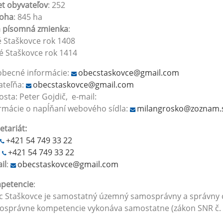
t obyvateľov
: 252
loha
: 845 ha
á písomná zmienka
:
 Staškovce rok 1408
é Staškovce rok 1414
obecné informácie:
obecstaskovce@gmail.com
ateľňa:
obecstaskovce@gmail.com
osta: Peter Gojdič, e-mail:
rmácie o napĺňaní webového sídla:
milangrosko@zoznam.
etariát:
+421 54 749 33 22
+421 54 749 33 22
il
:
obecstaskovce@gmail.com
petencie
:
 Staškovce je samostatný územný samosprávny a správny cel
správne kompetencie vykonáva samostatne (zákon SNR č. 3