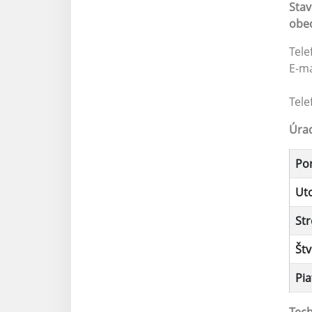
Stav
obec
Tele
E-ma
Tele
Úra
Po
Ut
St
Štv
Pia