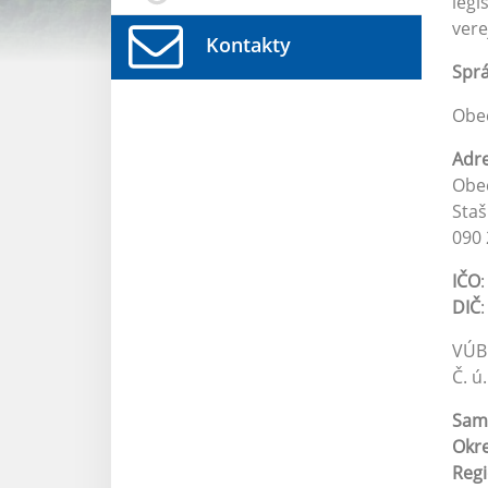
legi
vere
Kontakty
Spr
Obe
Adr
Obe
Staš
090 
IČO
DIČ
VÚB
Č. ú
Sam
Okr
Reg