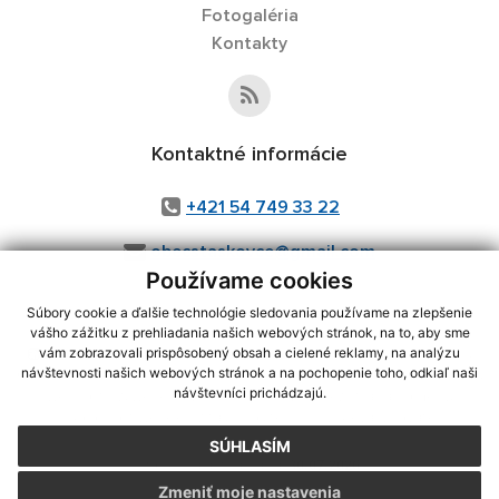
Fotogaléria
Kontakty
Kontaktné informácie
+421 54 749 33 22
obecstaskovce@gmail.com
Používame cookies
Súbory cookie a ďalšie technológie sledovania používame na zlepšenie
vášho zážitku z prehliadania našich webových stránok, na to, aby sme
využite možnosť získavania aktuálnych informácií s využitím RSS
,
vám zobrazovali prispôsobený obsah a cielené reklamy, na analýzu
CMS systém (redakčný) systém ECHELON 2,
Mapa stránok
,
web portál
,
návštevnosti našich webových stránok a na pochopenie toho, odkiaľ naši
návštevníci prichádzajú.
webhosting
,
webex.digital, s.r.o.
,
domény
,
registrácia domény
,
spoločnosť webex.digital, s.r.o.
,
technický prevádzkovateľ
SÚHLASÍM
Posledná aktualizácia:
30.07.2026
Zmeniť moje nastavenia