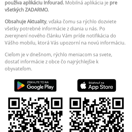
používa aplikáciu Infourad.
Mobilná aplikácia je
pre
všetkých ZADARMO.
Obsahuje Aktuality
, vďaka čomu sa rýchlo dozviete
všetky potrebné informácie z diania u nás. Po
zverejnení nového článku Vám príde notifikácia do
Vášho mobilu, ktorá Vás upozorní na novú informáciu.
Cieľom je v dnešnom, rýchlo meniacom sa svete,
dostať informácie z obce čo najrýchlejšie k
obyvateľom.