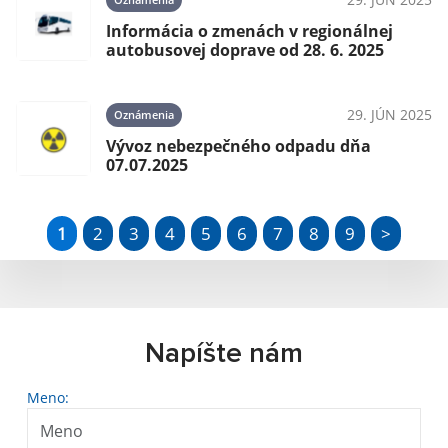
Informácia o zmenách v regionálnej
autobusovej doprave od 28. 6. 2025
29. JÚN 2025
Oznámenia
Vývoz nebezpečného odpadu dňa
07.07.2025
1
2
3
4
5
6
7
8
9
>
Napíšte nám
Meno: