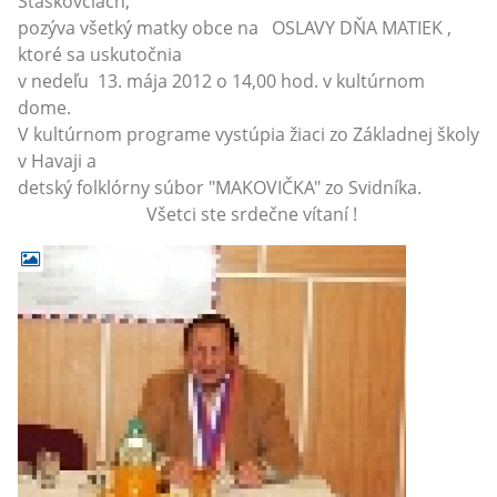
Staškovciach,
pozýva všetký matky obce na OSLAVY DŇA MATIEK ,
ktoré sa uskutočnia
v nedeľu 13. mája 2012 o 14,00 hod. v kultúrnom
dome.
V kultúrnom programe vystúpia žiaci zo Základnej školy
v Havaji a
detský folklórny súbor "MAKOVIČKA" zo Svidníka.
Všetci ste srdečne vítaní !