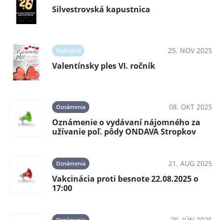
Silvestrovská kapustnica
25. NOV 2025
Podujatia
Valentínsky ples VI. ročník
08. OKT 2025
Oznámenia
Oznámenie o vydávaní nájomného za
užívanie poľ. pôdy ONDAVA Stropkov
21. AUG 2025
Oznámenia
Vakcinácia proti besnote 22.08.2025 o
17:00
29. JÚN 2025
Oznámenia