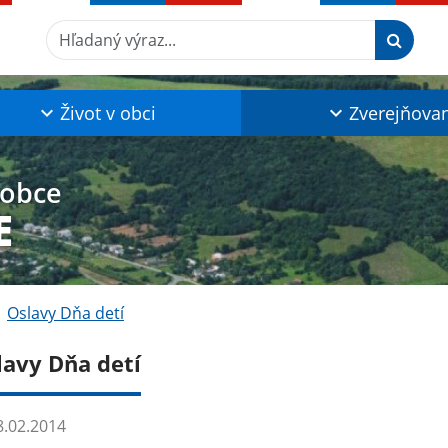
Hľadaný výraz...
Život v obci
Zverejňova
 obce
E
Oslavy Dňa detí
lavy Dňa detí
.02.2014