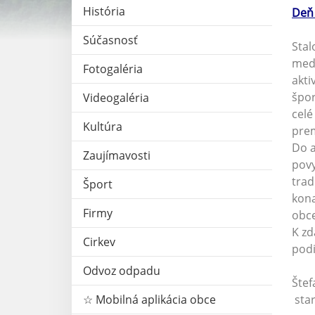
História
Deň 
Súčasnosť
Stal
medz
Fotogaléria
akti
špor
Videogaléria
celé
Kultúra
prem
Do a
Zaujímavosti
povy
trad
Šport
kona
Firmy
obce
K zd
Cirkev
podi
Odvoz odpadu
Štef
☆ Mobilná aplikácia obce
sta