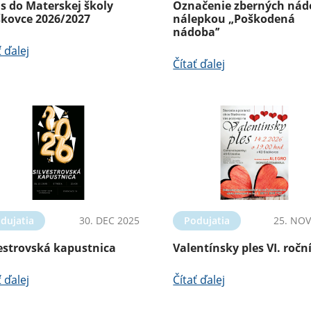
s do Materskej školy
Označenie zberných nád
škovce 2026/2027
nálepkou „Poškodená
nádoba’’
ť ďalej
Čítať ďalej
dujatia
30. DEC 2025
Podujatia
25. NOV
vestrovská kapustnica
Valentínsky ples VI. ročn
ť ďalej
Čítať ďalej