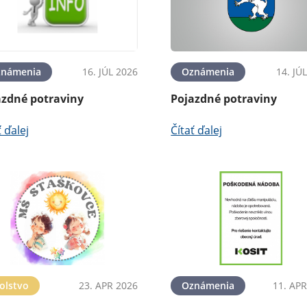
známenia
16. JÚL 2026
Oznámenia
14. JÚ
azdné potraviny
Pojazdné potraviny
ť ďalej
Čítať ďalej
olstvo
23. APR 2026
Oznámenia
11. APR