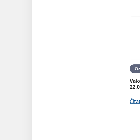
O
Vakc
22.0
Číta