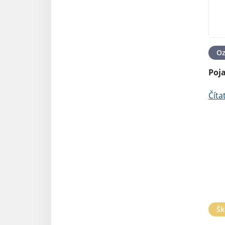
O
Poj
Číta
Šk