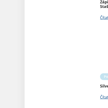
Zápi
Sta
Číta
Po
Sil
Číta