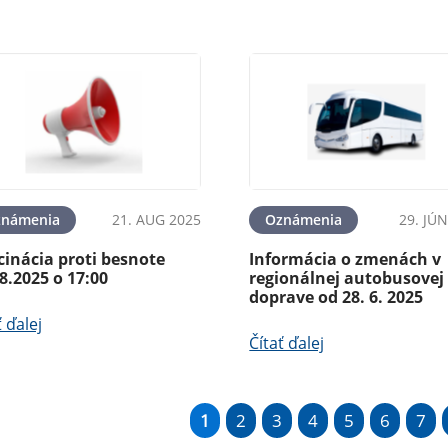
známenia
21. AUG 2025
Oznámenia
29. JÚ
inácia proti besnote
Informácia o zmenách v
8.2025 o 17:00
regionálnej autobusovej
doprave od 28. 6. 2025
ť ďalej
Čítať ďalej
1
2
3
4
5
6
7