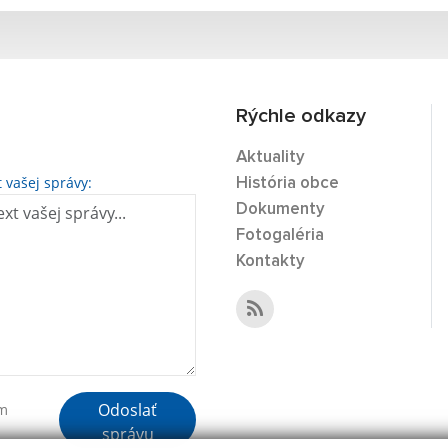
Rýchle odkazy
Aktuality
t vašej správy:
História obce
Dokumenty
Fotogaléria
Kontakty
Odoslať
ím
správu