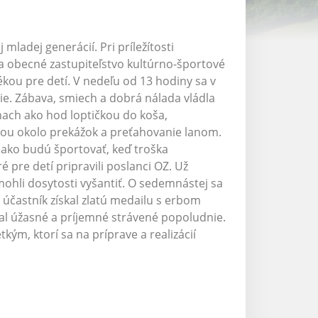
mladej generácií. Pri príležítosti
a obecné zastupiteľstvo kultúrno-športové
tékou pre detí. V nedeľu od 13 hodiny sa v
e. Zábava, smiech a dobrá nálada vládla
ínach ako hod loptičkou do koša,
kou okolo prekážok a preťahovanie lanom.
i ako budú športovať, keď troška
 pre detí pripravili poslanci OZ. Už
mohli dosytosti vyšantiť. O sedemnástej sa
častník získal zlatú medailu s erbom
nal úžasné a príjemné strávené popoludnie.
ým, ktorí sa na príprave a realizácií