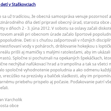
detí v Staškovciach
o sa už tradíciou, že obecná samospráva venuje pozornosť aj 
inárodného dňa detí pripravil obecný úrad, starosta obce 
vity v dňoch 2 - 3. júna 2012. V sobotu sa oslavy začali disko
tovom areáli pri obecnom úrade začalo športové popoludni
 popoludnie. Deti si s chuťou zašportovali v rôzných discipl
iestňovaní vody v pohároch, driblovanie hokejkou s loptič
reálu prišli aj mamičky s malými ratolesťami, aby im ukázal
rastú. Spločne si pochutnali na opekaných špekáčkach, ktoré
ične nechýbal nafúkovací hrad a trampolína a tak sa všetci 
lo spoločné vyhodnotenie popoludnia a ako odmenu každý ú
, vrecúško na prezúvky a baliček sladkosti, aby im pripomí
arnému priebehu prispelo aj počasie. Poďakovanie patrí všetk
eľali.
an Varcholik
rosta obce