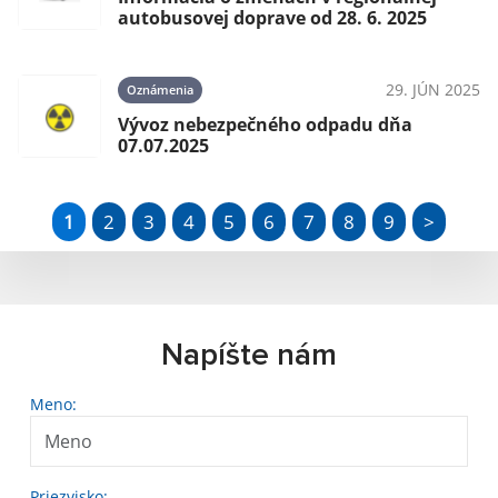
autobusovej doprave od 28. 6. 2025
29. JÚN 2025
Oznámenia
Vývoz nebezpečného odpadu dňa
07.07.2025
1
2
3
4
5
6
7
8
9
>
Napíšte nám
Meno:
Priezvisko: