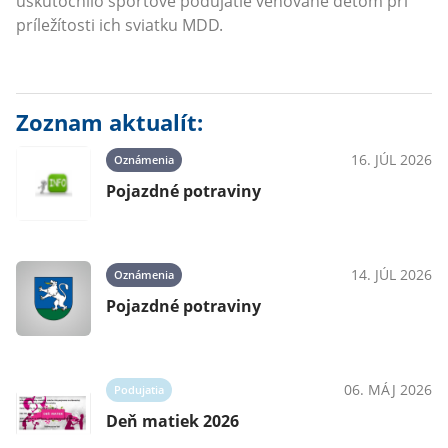
uskutočnilo športové podujatie venované deťom pri
príležítosti ich sviatku MDD.
Zoznam aktualít:
16. JÚL 2026
Oznámenia
Pojazdné potraviny
14. JÚL 2026
Oznámenia
Pojazdné potraviny
06. MÁJ 2026
Podujatia
Deň matiek 2026