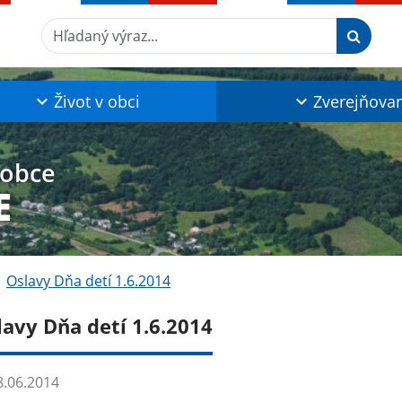
Hľadaný výraz...
Život v obci
Zverejňova
 obce
E
Oslavy Dňa detí 1.6.2014
lavy Dňa detí 1.6.2014
.06.2014