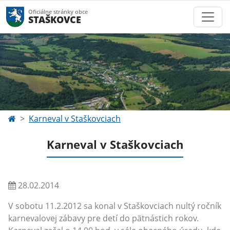
Oficiálne stránky obce
STAŠKOVCE
Karneval v Staškovciach
Karneval v Staškovciach
28.02.2014
V sobotu 11.2.2012 sa konal v Staškovciach nultý ročník
karnevalovej zábavy pre detí do pätnástich rokov.