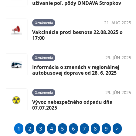
užívanie poľ. pôdy ONDAVA Stropkov
21. AUG 2025
Oznámenia
Vakcinácia proti besnote 22.08.2025 o
17:00
29. JÚN 2025
Oznámenia
Informácia o zmenách v regionálnej
autobusovej doprave od 28. 6. 2025
29. JÚN 2025
Oznámenia
Vývoz nebezpečného odpadu dňa
07.07.2025
1
2
3
4
5
6
7
8
9
>