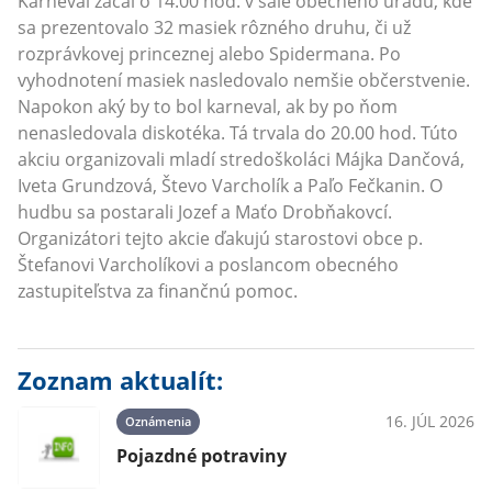
Karneval začal o 14.00 hod. v sále obecného úradu, kde
sa prezentovalo 32 masiek rôzného druhu, či už
rozprávkovej princeznej alebo Spidermana. Po
vyhodnotení masiek nasledovalo nemšie občerstvenie.
Napokon aký by to bol karneval, ak by po ňom
nenasledovala diskotéka. Tá trvala do 20.00 hod. Túto
akciu organizovali mladí stredoškoláci Májka Dančová,
Iveta Grundzová, Števo Varcholík a Paľo Fečkanin. O
hudbu sa postarali Jozef a Maťo Drobňakovcí.
Organizátori tejto akcie ďakujú starostovi obce p.
Štefanovi Varcholíkovi a poslancom obecného
zastupiteľstva za finančnú pomoc.
Zoznam aktualít:
16. JÚL 2026
Oznámenia
Pojazdné potraviny