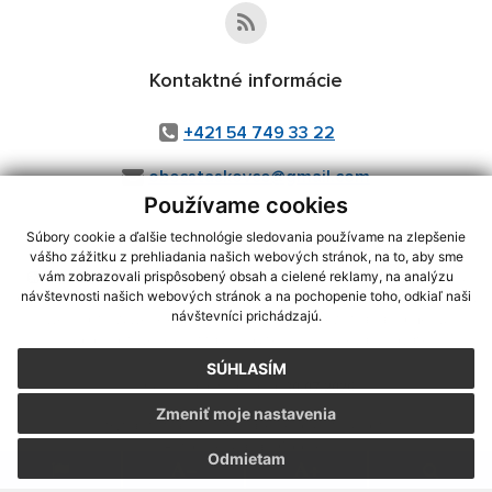
Kontaktné informácie
+421 54 749 33 22
obecstaskovce@gmail.com
Používame cookies
Súbory cookie a ďalšie technológie sledovania používame na zlepšenie
vášho zážitku z prehliadania našich webových stránok, na to, aby sme
využite možnosť získavania aktuálnych informácií s využitím RSS
,
vám zobrazovali prispôsobený obsah a cielené reklamy, na analýzu
CMS systém (redakčný) systém ECHELON 2,
Mapa stránok
,
web portál
,
návštevnosti našich webových stránok a na pochopenie toho, odkiaľ naši
návštevníci prichádzajú.
webhosting
,
webex.digital, s.r.o.
,
domény
,
registrácia domény
,
spoločnosť webex.digital, s.r.o.
,
technický prevádzkovateľ
SÚHLASÍM
Posledná aktualizácia:
30.07.2026
Zmeniť moje nastavenia
Vytlačiť stránku
|
Vyhlásenie o prístupnosti
Autorské práva
|
Cookies
Odmietam