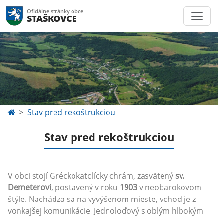
Oficiálne stránky obce
STAŠKOVCE
Stav pred rekoštrukciou
Stav pred rekoštrukciou
V obci stojí Gréckokatolícky chrám, zasvätený
sv.
Demeterovi
, postavený v roku
1903
v neobarokovom
štýle. Nachádza sa na vyvýšenom mieste, vchod je z
vonkajšej komunikácie. Jednoloďový s oblým hlbokým