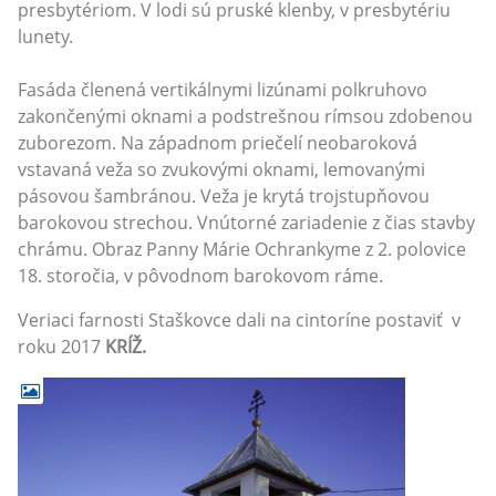
presbytériom. V lodi sú pruské klenby, v presbytériu
lunety.
Fasáda členená vertikálnymi lizúnami polkruhovo
zakončenými oknami a podstrešnou rímsou zdobenou
zuborezom. Na západnom priečelí neobaroková
vstavaná veža so zvukovými oknami, lemovanými
pásovou šambránou. Veža je krytá trojstupňovou
barokovou strechou. Vnútorné zariadenie z čias stavby
chrámu. Obraz Panny Márie Ochrankyme z 2. polovice
18. storočia, v pôvodnom barokovom ráme.
Veriaci farnosti Staškovce dali na cintoríne postaviť v
roku 2017
KRÍŽ.