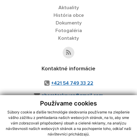
Aktuality
História obce
Dokumenty
Fotogaléria
Kontakty
Kontaktné informácie
+421 54 749 33 22
obecstaskovce@gmail.com
Používame cookies
Súbory cookie a ďalšie technológie sledovania používame na zlepšenie
vášho zážitku z prehliadania našich webových stránok, na to, aby sme
využite možnosť získavania aktuálnych informácií s využitím RSS
,
vám zobrazovali prispôsobený obsah a cielené reklamy, na analýzu
CMS systém (redakčný) systém ECHELON 2,
Mapa stránok
,
web portál
,
návštevnosti našich webových stránok a na pochopenie toho, odkiaľ naši
návštevníci prichádzajú.
webhosting
,
webex.digital, s.r.o.
,
domény
,
registrácia domény
,