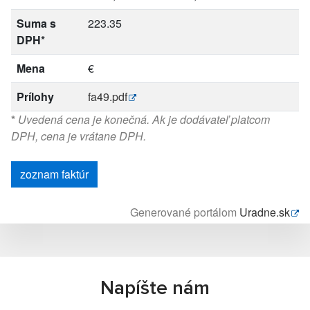
Suma s
223.35
DPH*
Mena
€
Prílohy
fa49.pdf
*
Uvedená cena je konečná. Ak je dodávateľ platcom
DPH, cena je vrátane DPH.
zoznam faktúr
Generované portálom
Uradne.sk
Napíšte nám