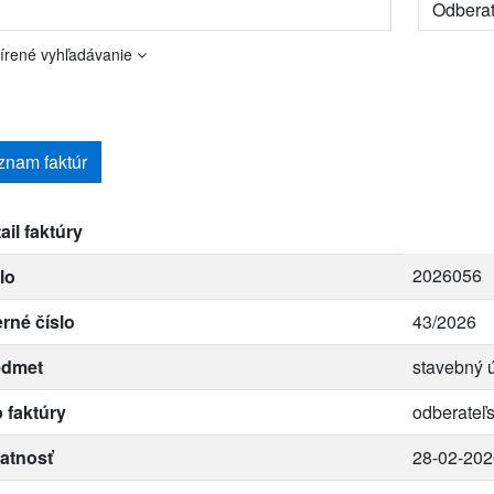
írené vyhľadávanie
znam faktúr
ail faktúry
2026056
lo
erné číslo
43/2026
edmet
stavebný ú
 faktúry
odberateľ
atnosť
28-02-202