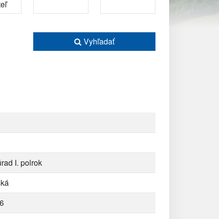
Vyhľadať
rad I. polrok
ská
6