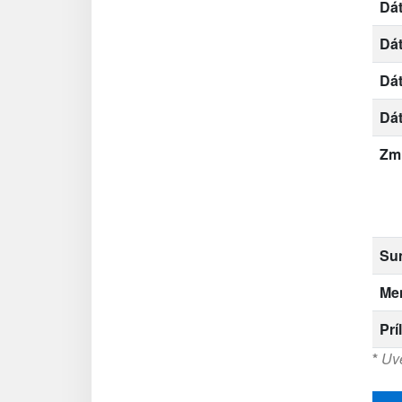
Dát
Dá
Dá
Dá
Zm
Su
Me
Prí
*
Uve