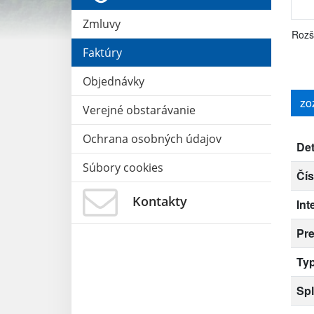
Zmluvy
Rozš
Faktúry
Objednávky
zo
Verejné obstarávanie
Ochrana osobných údajov
Det
Súbory cookies
Čís
Kontakty
Int
Pr
Typ
Spl