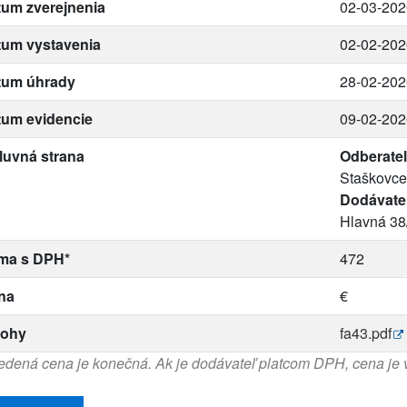
um zverejnenia
02-03-202
tum vystavenia
02-02-202
tum úhrady
28-02-202
tum evidencie
09-02-202
luvná strana
Odberateľ
Staškovce
Dodávate
Hlavná 38
ma s DPH*
472
na
€
lohy
fa43.pdf
dená cena je konečná. Ak je dodávateľ platcom DPH, cena je