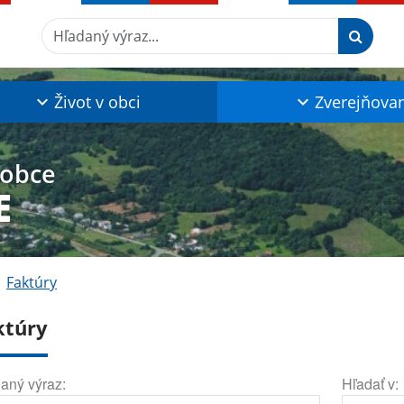
Hľadaný výraz...
Život v obci
Zverejňova
 obce
E
Faktúry
ktúry
aný výraz:
Hľadať v: